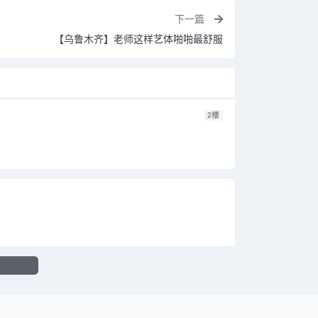
下一篇
【乌鲁木齐】老师这样艺体啪啪最舒服
2
楼