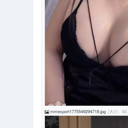
mmexport1775549294718.jpg
(大小：82