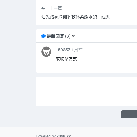
上一篇
油光蹭亮瑜伽裤软体柔嫩水鲍一线天
最新回复
(
3
)
159357
1月前
求联系方式
Powered by
2048
.cc