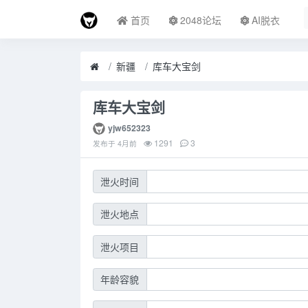
首页
2048论坛
AI脱衣
新疆
库车大宝剑
库车大宝剑
yjw652323
1291
3
发布于
4月前
泄火时间
泄火地点
泄火项目
年龄容貌