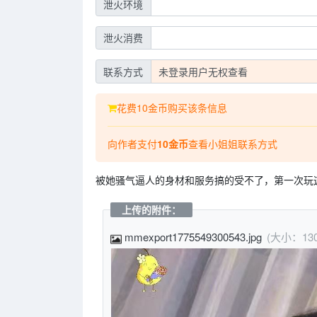
泄火环境
泄火消费
联系方式
未登录用户无权查看
花费10金币购买该条信息
向作者支付
10金币
查看小姐姐联系方式
被她骚气逼人的身材和服务搞的受不了，第一次玩
上传的附件：
mmexport1775549300543.jpg
(大小：13